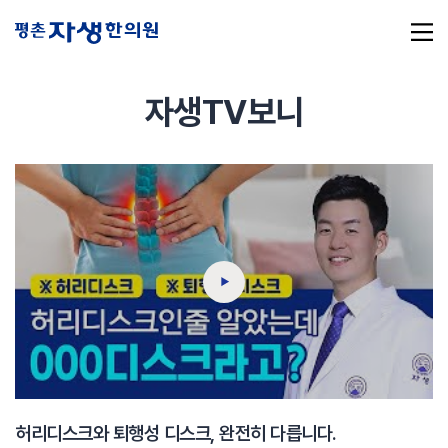
자생TV보니
추천 검색어
#초음파약침
#척추압박골절
#교통사고후유증
#허리디스크
#목디스크
#추나요법
허리디스크와 퇴행성 디스크, 완전히 다릅니다.