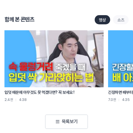
수액을 포함한 물렁뼈인데요
척추의 움직임을 도와주고
척추 뼈와 뼈 사이의 충격을 흡수해 주는
함께 본 콘텐츠
영상
쇼츠
쿠션 역할을 하는 구조물로 추간판이라고도 합니다
그렇다면 허리디스크와 퇴행성 허리디스크의 차이점은 뭘까요?
먼저 원인을 보면
허리 디스크 또는 요추추간판탈출증이라고 하는 이 질환은
갑작스러운 충격이나 무리한 자세가 원인이 되어 발생합니다
반면 퇴행성 디스크는 나이가 들면서
디스크가 서서히 닳고 약해지며 나타나는 질환입니다
요추추간판탈출증은
보통 활동량이 많은 20대에서 40대에 흔히 발생하고
퇴행성 허리 디스크는
50대 이상 중장년층에서 주로 발생합니다
입덧 때문에 아무것도 못 먹겠다면? 꼭 보세요 !
긴장하면 배부터 
두 질환은 통증 양상도 차이가 있습니다
2.4천
4:38
7.0천
4:35
퇴행성 허리 디스크는 디스크가 점진적으로 닳아
신경을 압박해서 허리가 뻣뻣해지고
만성 통증의 경향이 있고
목록보기
움직임을 제한시킵니다
장시간 같은 자세를 유지하거나 허리를 뒤로 젖힐 때