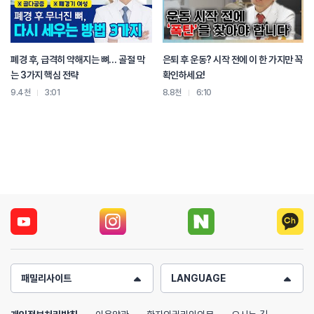
폐경 후, 급격히 약해지는 뼈… 골절 막
은퇴 후 운동? 시작 전에 이 한 가지만 꼭
는 3가지 핵심 전략
확인하세요!
9.4천
3:01
8.8천
6:10
패밀리사이트
LANGUAGE