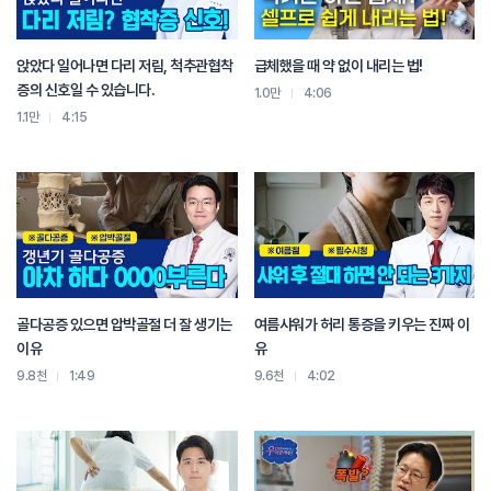
운동은 통증이 어느 정도 가라앉고
디스크가 회복되기 시작할 때
재발 방지 목적으로 하는 것이 오히려 좋습니다
앉았다 일어나면 다리 저림, 척추관협착
급체했을 때 약 없이 내리는 법!
허리 디스크라도 다 같은게 아닙니다
증의 신호일 수 있습니다.
1.0만
4:06
정확하게 구분하는 것이 치료의 시작입니다
1.1만
4:15
허리디스크인지 퇴행성 허리디스크인지 구분이 어렵다면
병원에 내원하셔서 전문의와 상담 후
적절한 치료를 받는 것이 좋습니다.
골다공증 있으면 압박골절 더 잘 생기는
여름샤워가 허리 통증을 키우는 진짜 이
이유
유
9.8천
1:49
9.6천
4:02