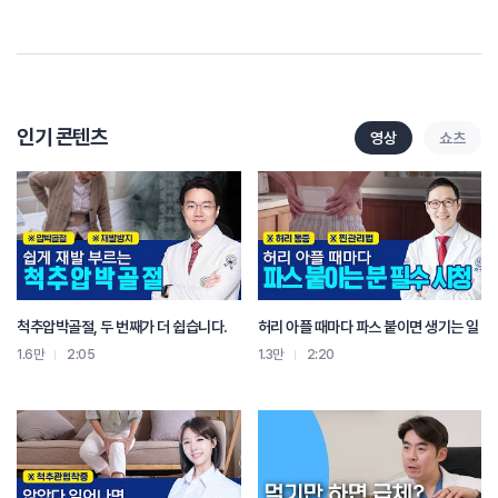
증상이 악화됩니다
이에 반해서 요추추간판탈출증은 디스크 내부에
수핵이 탈출하여 허리통증, 방사통, 다리저림을 유발합니다
무거운 물건을 들어서 척추의 압력이 높아지거나
기침과 재채기로 복압이 높아지거나
갑작스러운 움직임에 의해서 악화됩니다
인기 콘텐츠
영상
쇼츠
이렇게 두 질환의 특징이 명확하게 차이가 나는만큼
운동법 및 예방법도 판이하게 다릅니다
퇴행성 허리디스크는 나이가 들면서 자연스러운 노화 과정이지만
적절한 운동을 통해 진행 속도를 늦추고
통증을 완화할 수 있습니다
구체적으로 권장되는 몇 가지 운동은
걷기, 수영, 실내자전거, 요가, 필라테스 등입니다
척추압박골절, 두 번째가 더 쉽습니다.
허리 아플 때마다 파스 붙이면 생기는 일
이 운동들은 모두 허리 근육을 강화하고
유연성을 향상시켜서 혈액 순환을 촉진하여
1.6만
2:05
1.3만
2:20
통증 완화에 도움을 줄 수 있습니다
요추추간판탈출증은 급성기일 때
운동이 오히려 디스크의 손상을 가중시키고
증상을 악화시킬 수 있으므로
충분한 휴식과 치료에 집중하는 것이 좋습니다