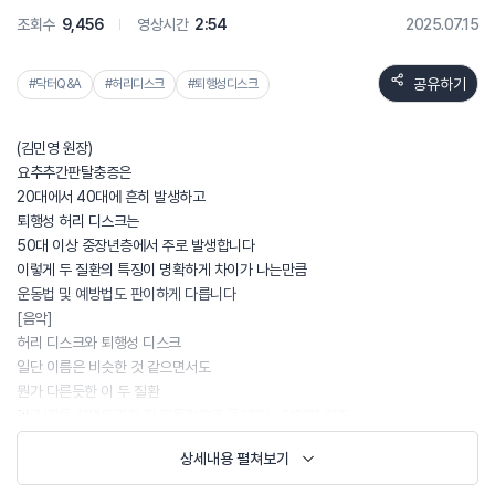
조회수
9,456
영상시간
2:54
2025.07.15
공유하기
#닥터Q&A
#허리디스크
#퇴행성디스크
(김민영 원장)
요추추간판탈충증은
20대에서 40대에 흔히 발생하고
퇴행성 허리 디스크는
50대 이상 중장년층에서 주로 발생합니다
이렇게 두 질환의 특징이 명확하게 차이가 나는만큼
운동법 및 예방법도 판이하게 다릅니다
[음악]
허리 디스크와 퇴행성 디스크
일단 이름은 비슷한 것 같으면서도
뭔가 다른듯한 이 두 질환
이 질환을 설명드리기 전 공통적으로 들어가는 단어가 있죠
바로 디스크
상세내용 펼쳐보기
먼저 디스크를 설명드릴게요
디스크는 척추뼈 사이에 위치한