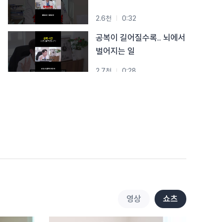
2.6천
0:32
공복이 길어질수록.. 뇌에서
벌어지는 일
2.7천
0:28
탈모에 가장 안 좋은 습관,
결국 이것이었습니다
3.1천
1:02
이 음식 vs 저 음식… 더
위험한 건?
3.3천
0:45
운동할까 잘까? 답은
영상
쇼츠
이겁니다!