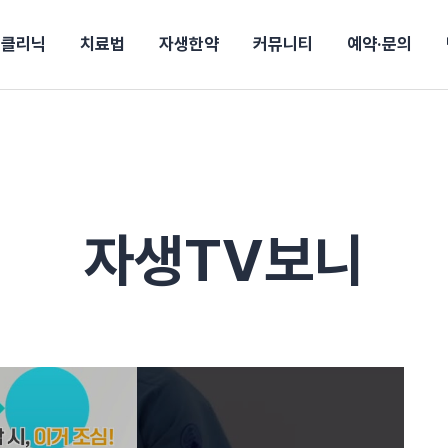
클리닉
치료법
자생한약
커뮤니티
예약·문의
강보험
상담 예약
별
후기
파 약침
의료진 소개
턱
공지사항
신바로메틴
추나요법
진료비 안내
여성질환
진료시간/오시는길
무릎
자생소식
신바로약침·봉침
비급여진료비
산재지정병원
어깨
건강정보
신바로한약
제증명발급
고관절
자가테스트
동작
자주
손·
경마비
시지
턱관절장애
월경통
퇴행성관절염
오십견
고관절질환
허리 디스크
손목
자생TV보니
후군
 소화불량
터뷰
산전산후
석회화건염
목 디스크
족저
기 비염
갱년기증후군
무릎 질환
손목
약침
#척추압박골절
#교통사고후유증
#허리디스크
#목디스크
질환 후유증
비염
클리닉
허약증세
엘보·골프엘보
하기
자생TV보니
이벤트