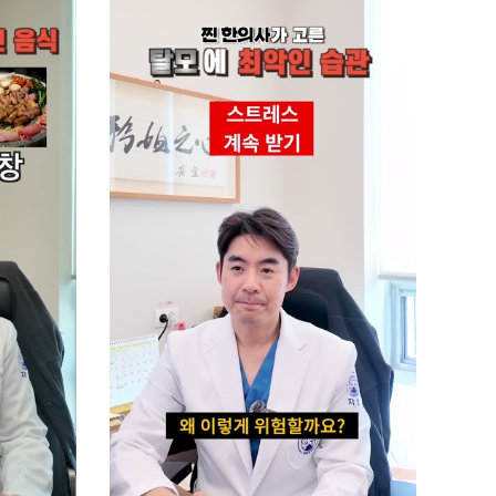
3.3천
0:41
손목 찌릿할 때, 딱 1분 이
동작으로 풀어보세요!
4.5천
0:56
골프엘보 방치하면 스윙
망가집니다
3.3천
0:39
허리 개운해지는 1분 비법!
3.1천
0:50
다리 또 꼬셨죠? 이거부터
푸세요!
3.5천
0:30