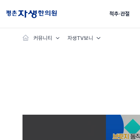
척추·관절
커뮤니티
자생TV보니
척추·관절
예약·문의
자생한약
커뮤니티
병원소개
클리닉
치료법
허리
척추·관절
자생비수술치료
한약
치료사례
바로 예약
인사말
보약
자생소개
목
첩약건
전화 
증상
리얼
초음
허리디스크
교통사고후유증
MRI 치료사례
목디스크
안면신
후기메
신경근회복술
한약배송조회
척추관협착증
척추압박골절
안면마비 치료사례
거북목증
기능성
후기인
퇴행성디스크
수술후재활
알레르
추천 검색어
#초음파
척추전방전위증
수술후통증증후군
뇌혈관
허리염좌
성장·자세교정
비만 
테니스
자생인 칭찬
건의