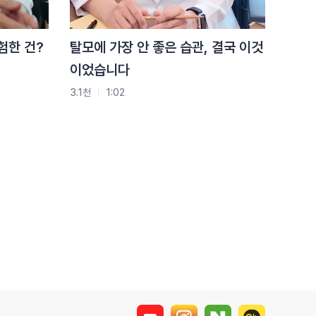
골반교정? 누워서
시작하세요!
위험한 건?
탈모에 가장 안 좋은 습관, 결국 이것
이었습니다
2.8천
0:59
3.1천
1:02
손목통증에는 이
스트레칭으로 한방에 해결!
3.3천
0:52