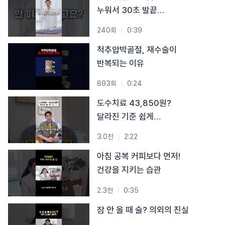
#목디스크
#목디스크
#목디스크
#목디스크
#목디스크
#목디스크
#목디스크
누워서 30초 발끝
#추나요법
#추나요법
#추나요법
#추나요법
#추나요법
#추나요법
#추나요법
스트레칭
240회
0:39
척추압박골절, 재수술이
반복되는 이유
893회
0:24
도수치료 43,850원?
달라진 기준 쉽게
알려드립니다
3.0천
2:22
아침 공복 커피보다 먼저!
건강을 지키는 습관
2.3천
0:35
잠 안 올 때 술? 의외의 진실