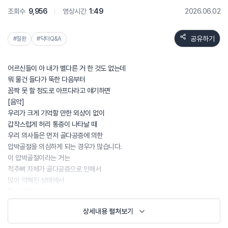
조회수
9,956
영상시간
1:49
2026.06.02
공유하기
#질환
#닥터Q&A
어르신들이 아 내가 별다른 거 한 것도 없는데
뭐 물건 들다가 뚝한 다음부터
꼼짝 못 할 정도로 아프다라고 얘기하면
[음악]
우리가 크게 기억할 만한 외상이 없이
갑작스럽게 허리 통증이 나타날 때
우리 의사들은 먼저 골다공증에 의한
압박골절을 의심하게 되는 경우가 많습니다.
이 압박골절이라는 거는
척추뼈 자체가 골다공증으로 인해서
많이 약해진 상태에서
크고 작은 외상
살짝 넘어진다거나 엉덩방아
상세내용 펼쳐보기
사실 그거보다 골다공증이 더 심하신 분들은
어떤 물건을 들으려고 하다가도