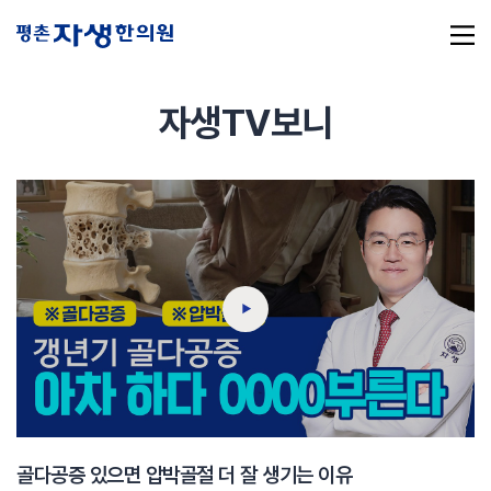
자생TV보니
추천 검색어
#초음파약침
#척추압박골절
#교통사고후유증
#허리디스크
#목디스크
#추나요법
골다공증 있으면 압박골절 더 잘 생기는 이유