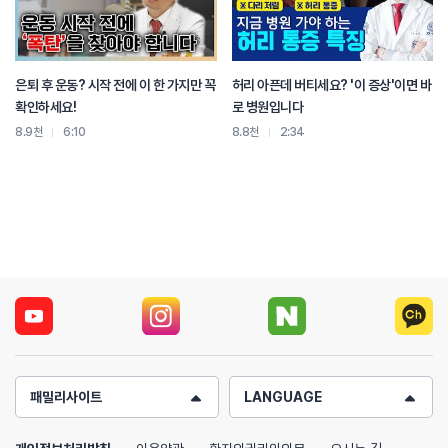
은퇴 후 운동? 시작 전에 이 한 가지만 꼭
허리 아픈데 버티세요? '이 증상'이면 바
확인하세요!
로 병원입니다
8.9천
6:10
8.8천
2:34
패밀리사이트
LANGUAGE