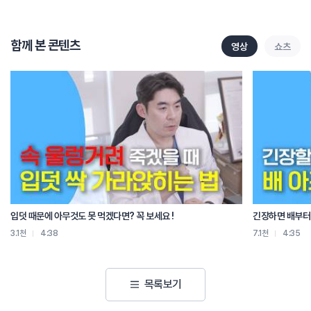
등에서 뚝 한다거나
갑작스럽게 재채기를 심하게 하더라도
척추가 수직으로 압력을 받으면서 푹하고 주저앉게 되는
함께 본 콘텐츠
영상
쇼츠
그런 현상이 나타나게 되는데요.
연세가 드셔가시면서
한 부위에서 두 부위, 세 부위로
늘어나시는 분들이 사실 더 많습니다.
그분들은 기본적으로 골다공증들이 많이 수반되어 있는 상태고
그것들이 충분히 회복되지 않은 상태에서
환자분이 일상생활에서 그냥 복귀가 돼 버린 거예요.
그래서 환자분이 자기가 하고 싶은 대로 다 생활하신 거죠.
그렇게 되면 골다공증 때문에 압박 골절이 오셨는데
충분한 주의 없이 일상생활을 다시 영위하시게 되면
또 같은 병을 갖게 되는 거죠.
입덧 때문에 아무것도 못 먹겠다면? 꼭 보세요 !
긴장하면 배부터 
그래서 우리가 꼭 알아야 되는 거는
3.1천
4:38
7.1천
4:35
내가 골다공증 때문에 압박 골절이 왔다.
어떤 형식으로 내가 압박골절이 왔다면
난 더 또 다른데도 부러질 수 있구나.
목록보기
사실 더 안 좋은 거는 한 번 부러진 부위가 더 부러지는 겁니다.
50% 이상 쭈그러지게 되면