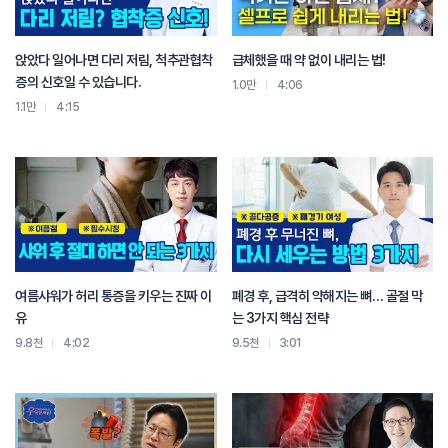
앉았다 일어나면 다리 저림, 척추관협착
급체했을 때 약 없이 내리는 법!
증의 신호일 수 있습니다.
1.0만
4:06
1.1만
4:15
여름샤워가 허리 통증을 키우는 진짜 이
폐경 후, 급격히 약해지는 뼈… 골절 막
유
는 3가지 핵심 전략
9.8천
4:02
9.5천
3:01