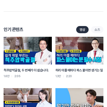
그땐 우리가 수술을 생각해 봐야 되거든요.
그게 더 심해지게 되면 척수 신경을 눌러서
압박이 돼서 신경이 마비가 될 수도 있습니다.
그래서 골다공증이 오셨고 압박 골절 오셨던 분들은
꼭 첫 번째가 끝나는게 아니라
두 번째 세 번째도 올 수 있으니까
인기 콘텐츠
영상
쇼츠
뼈 자체를 튼튼해지게 할 수 있는 근본적인 치료를 꼭 해 주셔야 됩니다.
그거를 명심하셨으면 좋겠습니다.
척추압박골절, 두 번째가 더 쉽습니다.
허리 아플 때마다 파스 붙이면 생기는 일
1.6만
2:05
1.3만
2:20