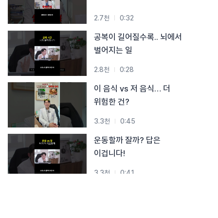
2.7천
0:32
공복이 길어질수록.. 뇌에서
벌어지는 일
2.8천
0:28
이 음식 vs 저 음식… 더
위험한 건?
3.3천
0:45
운동할까 잘까? 답은
이겁니다!
3.3천
0:41
다리 또 꼬셨죠? 이거부터
푸세요!