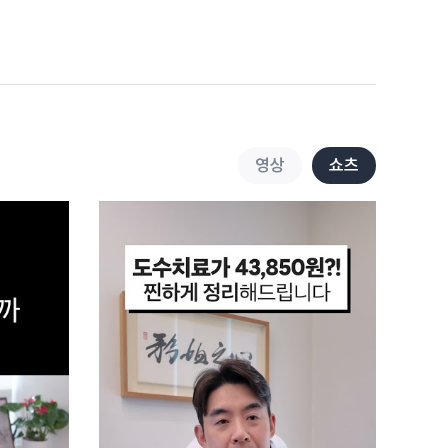
3.5천
0:30
손목통증에는 이
스트레칭으로 한방에 해결!
3.4천
0:52
테니스엘보 자가진단부터
영상
쇼츠
스트레칭까지 1분 안에
정복하기!
3.5천
0:58
누워서 데드버그 할 때, 이
동작 이렇게 하시면
위험합니다!
3.8천
0:56
누워서 떡먹기 말고,
데드버그 해보기~!
3.4천
0:46