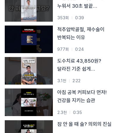
#목디스크
#목디스크
#목디스크
#목디스크
#목디스크
#목디스크
#목디스크
누워서 30초 발끝
#추나요법
#추나요법
#추나요법
#추나요법
#추나요법
#추나요법
#추나요법
스트레칭
353회
0:39
척추압박골절, 재수술이
반복되는 이유
977회
0:24
도수치료 43,850원?
달라진 기준 쉽게
알려드립니다
3.1천
2:22
아침 공복 커피보다 먼저!
건강을 지키는 습관
2.3천
0:35
잠 안 올 때 술? 의외의 진실