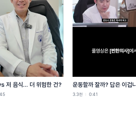
vs 저 음식… 더 위험한 건?
운동할까 잘까? 답은 이겁니
:45
3.3천
0:41