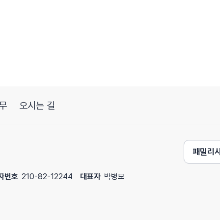
무
오시는 길
패밀리
자번호
210-82-12244
대표자
박병모