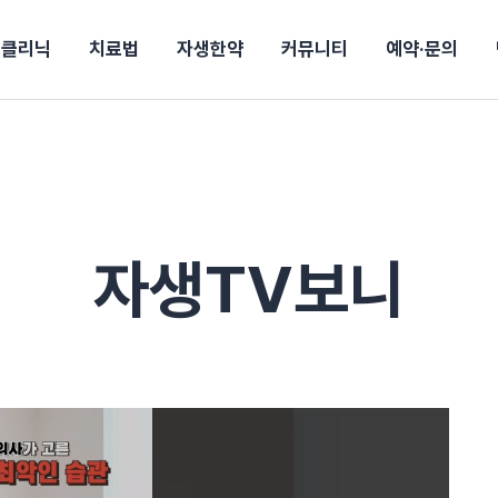
클리닉
치료법
자생한약
커뮤니티
예약·문의
강보험
상담 예약
별
후기
파 약침
의료진 소개
턱
공지사항
신바로메틴
추나요법
진료비 안내
여성질환
진료시간/오시는길
무릎
자생소식
신바로약침·봉침
비급여진료비
산재지정병원
어깨
건강정보
신바로한약
제증명발급
고관절
자가테스트
동작
자주
손·
경마비
시지
턱관절장애
월경통
퇴행성관절염
오십견
고관절질환
허리 디스크
손목
자생TV보니
후군
 소화불량
터뷰
산전산후
석회화건염
목 디스크
족저
기 비염
갱년기증후군
무릎 질환
손목
약침
#척추압박골절
#교통사고후유증
#허리디스크
#목디스크
질환 후유증
비염
클리닉
허약증세
엘보·골프엘보
하기
자생TV보니
이벤트