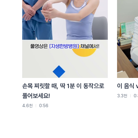
(질문)
스트레스 계속 받기 대 꽉 끼는 모자 쓰기
(이진호 병원장)
스트레스
(질문)
스트레스 계속 받기 대 뜨거운 물로 머리 감기
(이진호 병원장)
엄청 뜨거워가지고 머리가 막 빠질 정도인가요?
그 정도가 아니라면 스트레스!
(질문)
손목 찌릿할 때, 딱 1분 이 동작으로
이 음식 
왜 이렇게 위험할까요?
풀어보세요!
3.3천
0
(이진호 병원장)
4.6천
0:56
스트레스 계속 받으면
두피 밑에 나쁜 열들이 뭉치기 때문에
그런 열들이 결국에는 두피를 상하게 하고
탈모를 만들어 내죠.