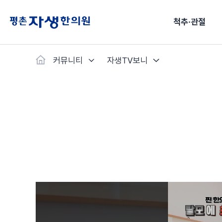
척추·관절
커뮤니티
자생TV보니
척추·관절
예약·문의
자생한약
커뮤니티
병원소개
클리닉
치료법
허리
척추·관절
자생비수술치료
한약
치료사례
바로 예약
인사말
보약
자생소개
목
첩약건
전화 
증상
리얼
초음
허리디스크
교통사고후유증
MRI 치료사례
목디스크
안면신
후기메
신경근회복술
한약배송조회
척추관협착증
척추압박골절
안면마비 치료사례
거북목증
기능성
후기인
퇴행성디스크
수술후재활
알레르
추천 검색어
#초음파
척추전방전위증
수술후통증증후군
뇌혈관
허리염좌
성장·자세교정
비만 
테니스
자생인 칭찬
건의