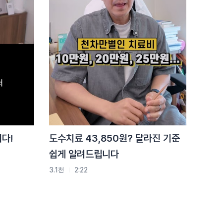
척추측만증 예방하는
chill한 스트레칭
3.4천
0:49
나 혹시 척추측만증일까..?!
40초만에 알아보는
척추측만증 자가진단법!
3.3천
0:41
다!
도수치료 43,850원? 달라진 기준
쉽게 알려드립니다
3.1천
2:22