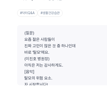
#닥터Q&A
#생활건강습관
(질문)
요즘 젊은 사람들이
진짜 고민이 많은 것 중 하나인데
바로 '탈모'에요.
(이진호 병원장)
아직은 저는 감사하게도.
[음악]
탈모의 위험 요소.
자 시작합시다!
(질문)
끼니 거르기 대 수면 부족
(이진호 병원장)