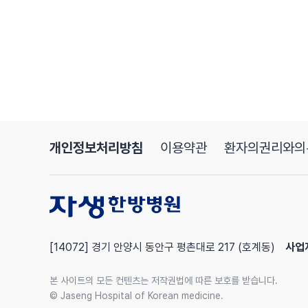
(질문)
근데 병원장님,
스트레스 일 때문에 받으면 그럼 퇴사해야 돼요?
(이진호 병원장)
아니.. 일 때문에 스트레스 안 받게 잘해봐야지.
아니 일이 뭐라고
그걸로 스트레스까지 받아
고작 일 때문에 머리를... 어? 그럴꺼야?
개인정보처리방침
이용약관
환자의권리와의
일 그거 넘겨넘겨넘겨
[14072] 경기 안양시 동안구 평촌대로 217 (호계동)
사업
본 사이트의 모든 컨텐츠는 저작권법에 따른 보호를 받습니다.
© Jaseng Hospital of Korean medicine.