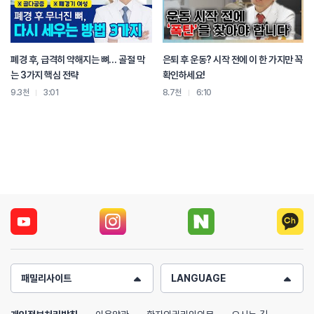
폐경 후, 급격히 약해지는 뼈… 골절 막
은퇴 후 운동? 시작 전에 이 한 가지만 꼭
는 3가지 핵심 전략
확인하세요!
9.3천
3:01
8.7천
6:10
패밀리사이트
LANGUAGE