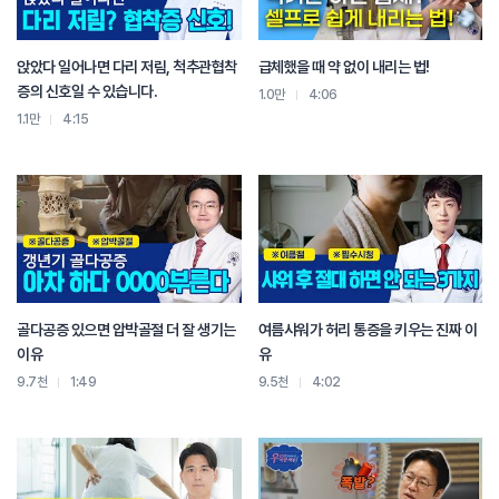
결국 내가 잘 먹고 회복을 한다고 해도
손상된 부분들에 잘 가지 못하기 때문에
대사 기능들을 다시 또 활발하게 만드는데
앉았다 일어나면 다리 저림, 척추관협착
급체했을 때 약 없이 내리는 법!
한약이 큰 역할을 해 줄 수가 있습니다.
증의 신호일 수 있습니다.
1.0만
4:06
요즘 들어서 몸이 예전 같지 않다라고 느껴지신다면
1.1만
4:15
이건 몸이 보내는 회복 신호입니다.
이 신호를 무시하시지 마시고
허리 건강 꼭 지켜 나가시기 바랍니다.
골다공증 있으면 압박골절 더 잘 생기는
여름샤워가 허리 통증을 키우는 진짜 이
이유
유
9.7천
1:49
9.5천
4:02