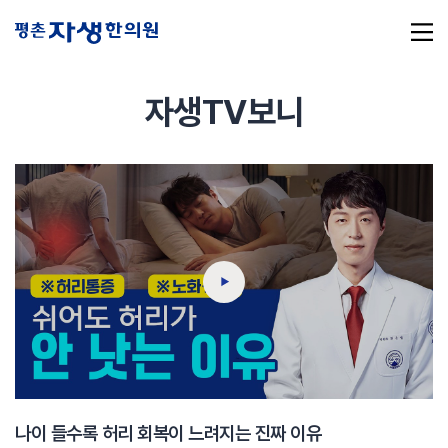
자생TV보니
추천 검색어
#초음파약침
#척추압박골절
#교통사고후유증
#허리디스크
#목디스크
#추나요법
나이 들수록 허리 회복이 느려지는 진짜 이유