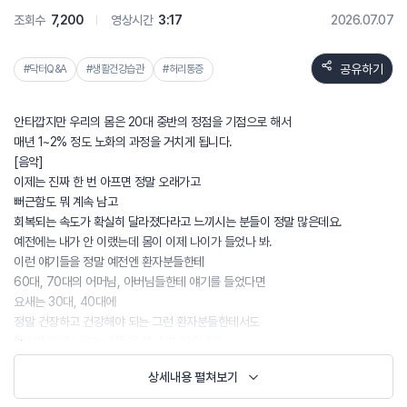
조회수
7,200
영상시간
3:17
2026.07.07
공유하기
#닥터Q&A
#생활건강습관
#허리통증
안타깝지만 우리의 몸은 20대 중반의 정점을 기점으로 해서
매년 1~2% 정도 노화의 과정을 거치게 됩니다.
[음악]
이제는 진짜 한 번 아프면 정말 오래가고
뻐근함도 뭐 계속 남고
회복되는 속도가 확실히 달라졌다라고 느끼시는 분들이 정말 많은데요.
예전에는 내가 안 이랬는데 몸이 이제 나이가 들었나 봐.
이런 얘기들을 정말 예전엔 환자분들한테
60대, 70대의 어머님, 아버님들한테 얘기를 들었다면
요새는 30대, 40대에
정말 건장하고 건강해야 되는 그런 환자분들한테서도
얘기가 많이 나오는 것들을 볼 수가 있습니다.
여기서 제가 꼭 말씀을 드리고 싶은게
상세내용 펼쳐보기
노화라는 부분들은 정말 어떻게 할 수는 없어요.
근데 우리가 노화라는 개념과 퇴화라는 개념