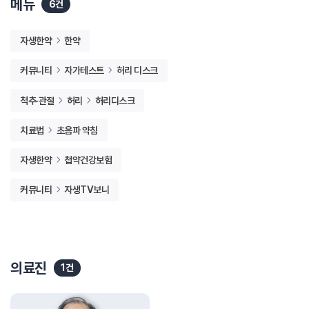
메뉴
6건
자생한약
한약
커뮤니티
자가테스트
허리 디스크
척추·관절
허리
허리디스크
치료법
초음파 약침
자생한약
첩약건강보험
커뮤니티
자생TV보니
의료진
1건