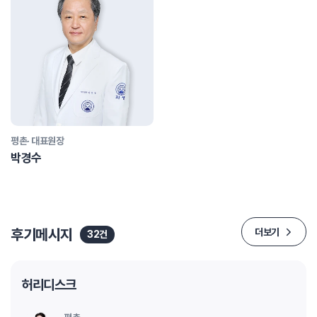
평촌· 대표원장
박경수
후기메시지
더보기
32건
허리디스크