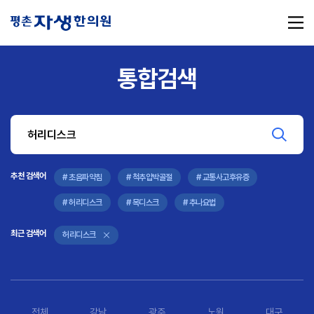
통합검색
추천 검색어
#초음파약침
#척추압박골절
#교통사고후유증
#허리디스크
#목디스크
추천 검색어
#추나요법
# 초음파약침
# 척추압박골절
# 교통사고후유증
# 허리디스크
# 목디스크
# 추나요법
최근 검색어
허리디스크
전체
강남
광주
노원
대구