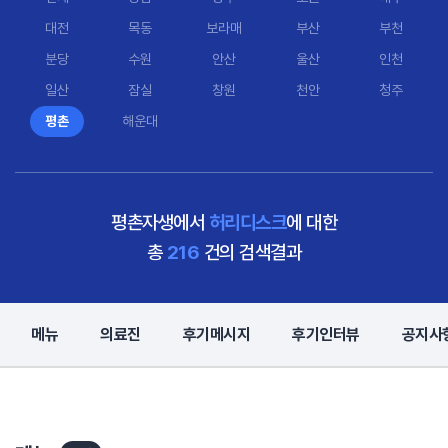
대전
목동
보라매
부산
부천
분당
수원
안산
울산
인천
일산
잠실
창원
천안
청주
평촌
해운대
평촌자생에서
허리디스크
에 대한
총
216
건의 검색결과
메뉴
의료진
후기메시지
후기인터뷰
공지사