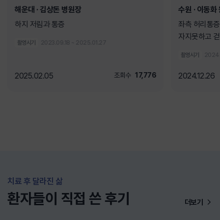
해운대
· 김상돈 병원장
수원
· 이동화
하지 저림과 통증
좌측 허리통증
자지못하고 걷
촬영시기
2023.09.18 ~ 2025.01.27
촬영시기
2024.
2025.02.05
조회수
17,776
2024.12.26
치료 후 달라진 삶
환자들이 직접 쓴 후기
더보기