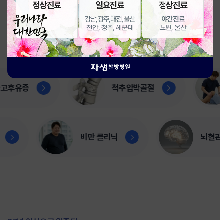
치료 부위를 선택해 주세요.
후유증
척추압박골절
엘보
비만 클리닉
뇌