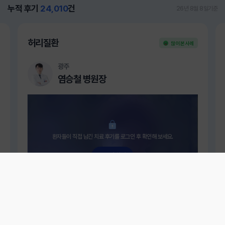
누적 후기
24,010
건
26년 8월 8일기준
허리질환
많이 본 사례
광주
염승철 병원장
환자들이 직접 남긴 치료 후기를 로그인 후 확인해 보세요.
로그인 하기
협착증, 관절염, 오십견까지! 73세 조점례님의 이야기