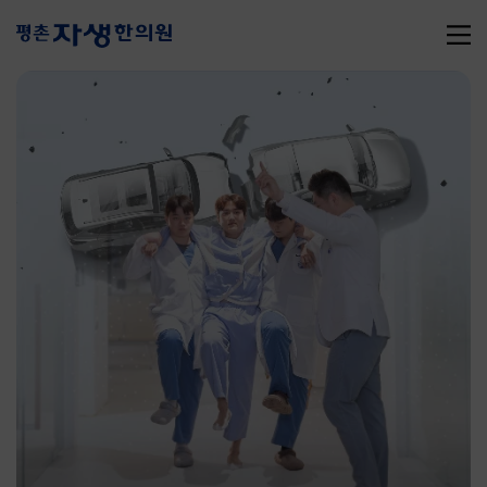
추천 검색어
#초음파약침
#척추압박골절
#교통사고후유증
#허리디스크
#목디스크
#추나요법