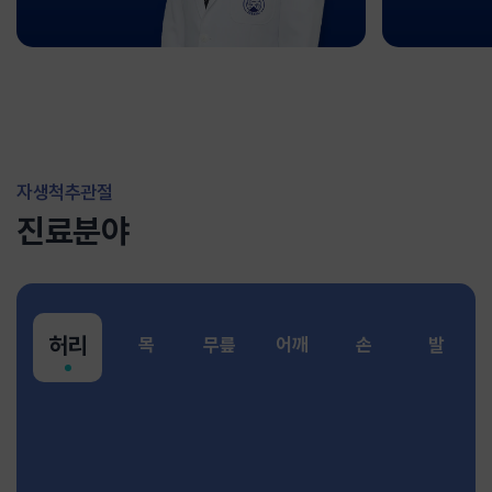
자생척추관절
진료분야
허리
목
무릎
어깨
손
발