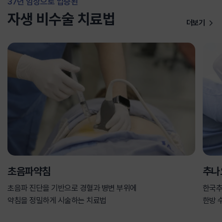
37년 임상으로 입증된
자생 비수술 치료법
더보기
초음파약침
추나
초음파 진단을 기반으로 경혈과 병변 부위에
한국추
약침을 정밀하게 시술하는 치료법
한방 