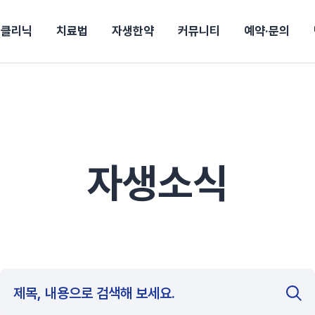
클리닉
치료법
자생한약
커뮤니티
예약·문의
강보험
상담 예약
별
후기
파 약침
의료진 소개
턱
공지사항
신바로메틴
추나요법
진료비 안내
여성질환
진료시간/오시는길
무릎
자생소식
신바로약침·봉침
비급여진료비
산재지정병원
어깨
건강정보
신바로한약
제증명발급
고관절
자가테스트
동작
자주
손·
경마비
시지
턱관절장애
월경통
퇴행성관절염
오십견
고관절질환
허리 디스크
손목
자생소식
후군
 소화불량
터뷰
산전산후
석회화건염
목 디스크
족저
기 비염
갱년기증후군
무릎 질환
손목
약침
#척추압박골절
#교통사고후유증
#허리디스크
#목디스크
질환 후유증
비염
클리닉
허약증세
엘보·골프엘보
하기
자생TV보니
이벤트