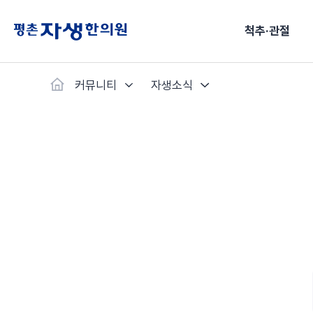
척추·관절
커뮤니티
자생소식
척추·관절
예약·문의
자생한약
커뮤니티
병원소개
클리닉
치료법
허리
척추·관절
자생비수술치료
한약
치료사례
바로 예약
인사말
보약
자생소개
목
첩약건
전화 
증상
리얼
초음
허리디스크
교통사고후유증
MRI 치료사례
목디스크
안면신
후기메
신경근회복술
한약배송조회
척추관협착증
척추압박골절
안면마비 치료사례
거북목증
기능성
후기인
퇴행성디스크
수술후재활
알레르
추천 검색어
#초음파
척추전방전위증
수술후통증증후군
뇌혈관
허리염좌
성장·자세교정
비만 
테니스
자생인 칭찬
건의