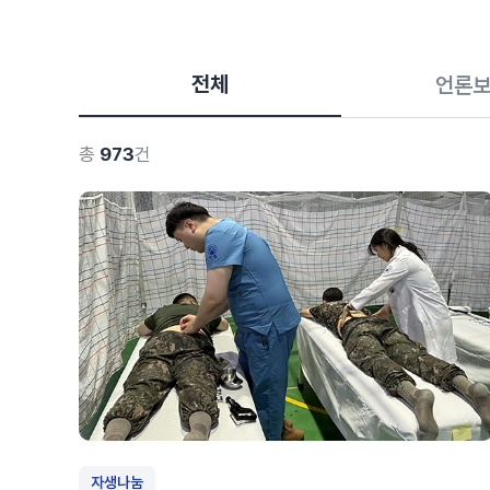
전체
언론
총
973
건
자생나눔