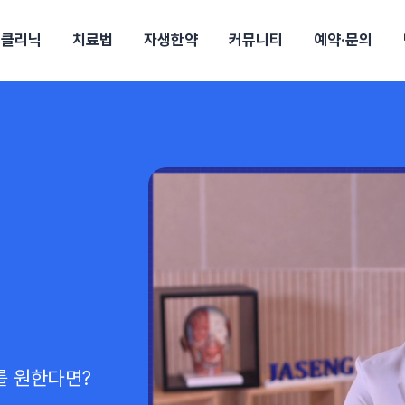
클리닉
치료법
자생한약
커뮤니티
예약·문의
강보험
상담 예약
별
후기
파 약침
의료진 소개
턱
공지사항
신바로메틴
추나요법
진료비 안내
여성질환
진료시간/오시는길
무릎
자생소식
신바로약침·봉침
비급여진료비
산재지정병원
어깨
건강정보
신바로한약
제증명발급
고관절
자가테스트
동작
자주
손·
경마비
시지
턱관절장애
월경통
퇴행성관절염
오십견
고관절질환
허리 디스크
손목
후군
 소화불량
터뷰
산전산후
석회화건염
목 디스크
족저
기 비염
갱년기증후군
무릎 질환
손목
약침
#척추압박골절
#교통사고후유증
#허리디스크
#목디스크
질환 후유증
비염
클리닉
허약증세
엘보·골프엘보
하기
자생TV보니
이벤트
를 원한다면?