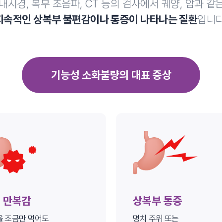
내시경, 복부 초음파, CT 등의 검사에서
궤양, 암과 같
입니다
지속적인 상복부 불편감이나 통증이 나타나는 질환
시
기능성 소화불량의 대표 증상
가,
치료, 부항
 만복감
상복부 통증
 조금만 먹어도
명치 주위 또는