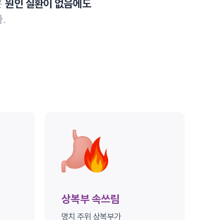
은
원인 질환이 없음에도
.
상복부 속쓰림
명치 주위 상복부가