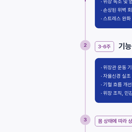
위장 독소 및 
손상된 위벽 
스트레스 완화
기능
2
3-6주
위장관 운동 
자율신경 실조
기혈 흐름 개
위장 조직, 민
3
몸 상태에 따라 