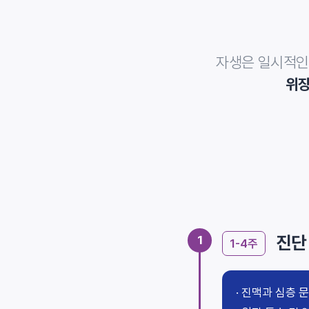
자생은 일시적인
위장
진단
1
1-4주
진맥과 심층 문