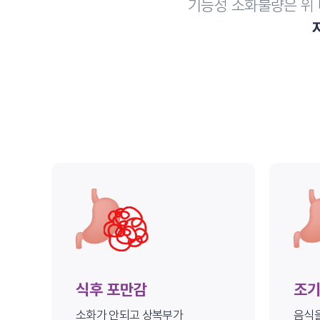
기능성 소화불량은 위 
안면마비 입원환자의 24
아침
아침평가
전문의의 오전 상태 진단 및 평
증상별 맞춤 한약 복용
1차 한방통합치료
침, 약침, 전기자극치료, 온열
식후 포만감
조기
소화가 안되고 상복부가
음식을