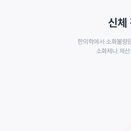
침, 약침, 전기자극치료, 온열
신체
심부경락 약찜치료
안면 신경 및 근육의 이완
한의학에서 소화불량
소화제나 제산
저녁
저녁식사
증상별 맞춤 한약 복용
전문의 재평가 및 회진
환자 상태 평가 후 재활 훈련 