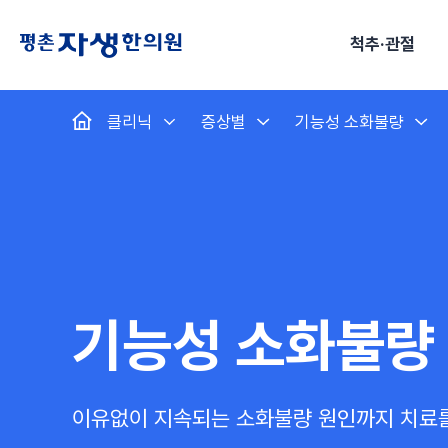
척추·관절
클리닉
증상별
기능성 소화불량
척추·관절
예약·문의
자생한약
커뮤니티
병원소개
클리닉
치료법
허리
척추·관절
자생비수술치료
한약
치료사례
바로 예약
인사말
보약
자생소개
목
첩약건
전화 
증상
리얼
초음
허리디스크
교통사고후유증
MRI 치료사례
목디스크
안면신
후기메
신경근회복술
한약배송조회
척추관협착증
척추압박골절
안면마비 치료사례
거북목증
기능성
후기인
퇴행성디스크
수술후재활
알레르
추천 검색어
#초음파
척추전방전위증
수술후통증증후군
뇌혈관
기능성 소화불량
허리염좌
성장·자세교정
비만 
테니스
자생인 칭찬
건의
이유없이 지속되는 소화불량
원인까지 치료