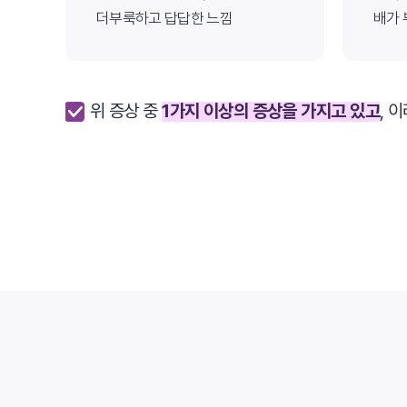
한의사·의사 협진 및 
더부룩하고 답답한 느낌
배가 
안면부 물리치료, 안면부 도수
점심
위 증상 중
1가지 이상의 증상을 가지고 있고
, 
점심식사
증상별 맞춤 한약 복용
무저항 안면추나
안면부 신경근 재훈련 치료
2차 한방통합치료