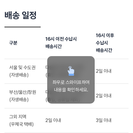
배송 일정
16시 이후
16시 이전 수납시
구분
수납시
배송시간
배송시간
서울 및 수도권
다음날 저녁 7시 이전
2일 이내
(자생배송)
(휴일, 공휴일 제외)
좌우로 스와이프하여
내용을 확인하세요.
부산/울산/창원
다음날 저녁 7시 이전
2일 이내
(자생배송)
(휴일, 공휴일 제외)
그외 지역
2일 이내
3일 이내
(우체국 택배)