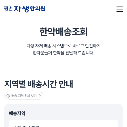
한약배송조회
자생 자체 배송 시스템으로 빠르고 안전하게
추천 검색어
#초음파약침
#척추압박골절
환자분들께 한약을 전달해 드립니다.
#교통사고후유증
#허리디스크
#목디스크
#추나요법
지역별 배송시간 안내
배송 지역 전체 보기
배송지역