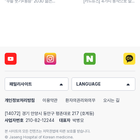
"무릎 붓기+통증" 2030 젊은층 위협하는 슬개골연골연화증
[카드뉴스] 4가지 동작으로 알아보는 허리디스크 자가진단법
패밀리사이트
LANGUAGE
개인정보처리방침
이용약관
환자의권리와의무
오시는 길
[14072] 경기 안양시 동안구 평촌대로 217 (호계동)
사업자번호
210-82-12244
대표자
박병모
본 사이트의 모든 컨텐츠는 저작권법에 따른 보호를 받습니다.
© Jaseng Hospital of Korean medicine.