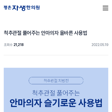
척추관절 풀어주는 안마의자 올바른 사용법
조회수
21,218
2022.05.19
추천 검색어
#초음파약침
#척추압박골절
#교통사고후유증
#허리디스크
#목디스크
#추나요법