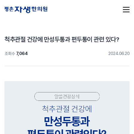
척추관절 건강에 만성두통과 편두통이 관련 있다?
조회수
7,064
2024.06.20
추천 검색어
#초음파약침
#척추압박골절
#교통사고후유증
#허리디스크
#목디스크
#추나요법