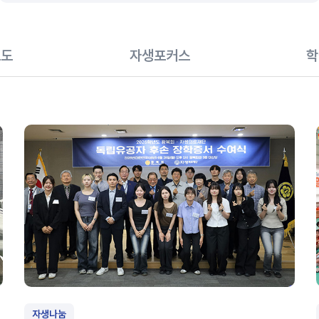
보도
자생포커스
학
자생나눔