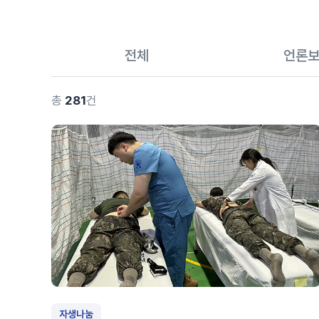
전체
언론
총
281
건
자생나눔