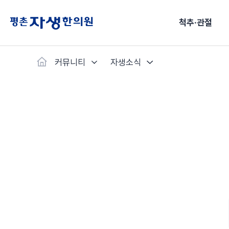
척추·관절
커뮤니티
자생소식
척추·관절
예약·문의
자생한약
커뮤니티
병원소개
클리닉
치료법
허리
척추·관절
자생비수술치료
한약
치료사례
바로 예약
인사말
보약
자생소개
목
첩약건
전화 
증상
리얼
초음
허리디스크
교통사고후유증
MRI 치료사례
목디스크
안면신
후기메
신경근회복술
한약배송조회
척추관협착증
척추압박골절
안면마비 치료사례
거북목증
기능성
후기인
퇴행성디스크
수술후재활
알레르
추천 검색어
#초음파
척추전방전위증
수술후통증증후군
뇌혈관
허리염좌
성장·자세교정
비만 
테니스
자생인 칭찬
건의