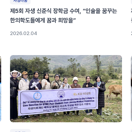
자생나눔
제5회 자생 신준식 장학금 수여, “인술을 꿈꾸는
한의학도들에게 꿈과 희망을”
2026.02.04