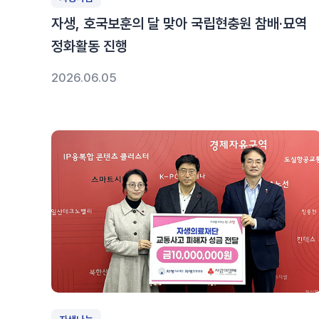
자생, 호국보훈의 달 맞아 국립현충원 참배·묘역
정화활동 진행
2026.06.05