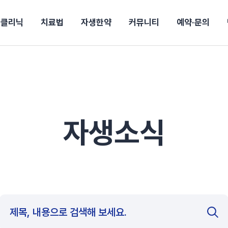
클리닉
치료법
자생한약
커뮤니티
예약·문의
강보험
상담 예약
별
후기
파 약침
의료진 소개
턱
공지사항
신바로메틴
추나요법
진료비 안내
여성질환
진료시간/오시는길
무릎
자생소식
신바로약침·봉침
비급여진료비
산재지정병원
어깨
건강정보
신바로한약
제증명발급
고관절
자가테스트
동작
자주
손·
경마비
시지
턱관절장애
월경통
퇴행성관절염
오십견
고관절질환
허리 디스크
손목
자생소식
후군
 소화불량
터뷰
산전산후
석회화건염
목 디스크
족저
기 비염
갱년기증후군
무릎 질환
손목
약침
#척추압박골절
#교통사고후유증
#허리디스크
#목디스크
질환 후유증
비염
클리닉
허약증세
엘보·골프엘보
하기
자생TV보니
이벤트