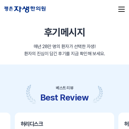
후기메시지
매년 28만 명의 환자가 선택한 자생!
추천 검색어
#초음파약침
#척추압박골절
환자의 진심이 담긴 후기를 지금 확인해 보세요.
#교통사고후유증
#허리디스크
#목디스크
#추나요법
베스트 리뷰
Best Review
허리디스크
허