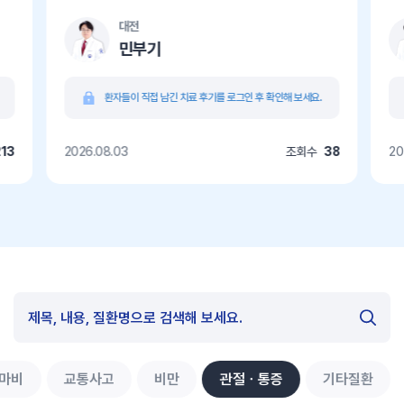
대전
민부기
환자들이 직접 남긴 치료 후기를 로그인 후 확인해 보세요.
213
2026.08.03
조회수
38
20
마비
교통사고
비만
관절ㆍ통증
기타질환