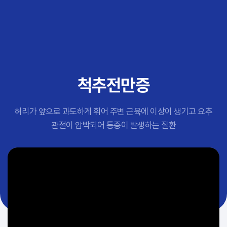
추천 검색어
#초음파약침
#척추압박골절
#교통사고후유증
#허리디스크
#목디스크
척추전만증
#추나요법
허리가 앞으로 과도하게 휘어 주변 근육에 이상이 생기고 요추
관절이 압박되어 통증이 발생하는 질환