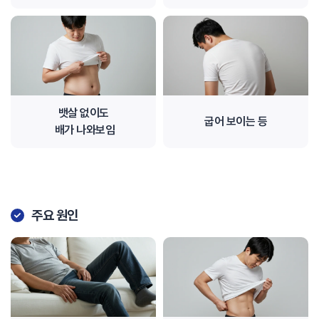
뱃살 없이도
굽어 보이는 등
배가 나와보임
주요 원인