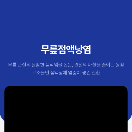
추천 검색어
#초음파약침
#척추압박골절
#교통사고후유증
#허리디스크
#목디스크
무릎점액낭염
#추나요법
무릎 관절의 원활한 움직임을 돕는, 관절의 마찰을 줄이는 윤활
구조물인 점액낭에 염증이 생긴 질환