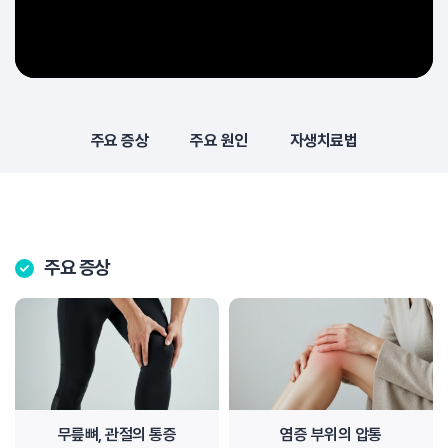
주요 증상
주요 원인
자생치료법
주요 증상
무릎뼈, 관절의 통증
염증 부위의 압통