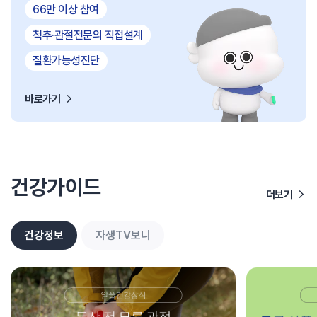
66만 이상 참여
척추·관절전문의 직접설계
질환가능성진단
바로가기
건강가이드
더보기
건강정보
자생TV보니