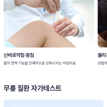
신바로약침·봉침
물리
몸의 면역 기능을 전체적으로 강화시키는 약침치료
관절의
무릎 질환 자가테스트