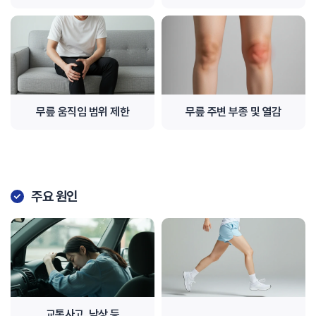
무릎 움직임 범위 제한
무릎 주변 부종 및 열감
주요 원인
교통사고, 낙상 등