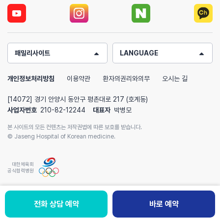
패밀리사이트
LANGUAGE
개인정보처리방침
이용약관
환자의권리와의무
오시는 길
[14072] 경기 안양시 동안구 평촌대로 217 (호계동)
사업자번호
210-82-12244
대표자
박병모
본 사이트의 모든 컨텐츠는 저작권법에 따른 보호를 받습니다.
© Jaseng Hospital of Korean medicine.
대한체육회
공식협력병원
전화 상담 예약
전화 상담예약
바로 예약
바로 예약