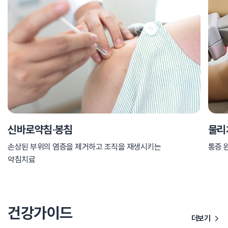
신바로약침·봉침
물리
손상된 부위의 염증을 제거하고 조직을 재생시키는
통증 
약침치료
건강가이드
더보기