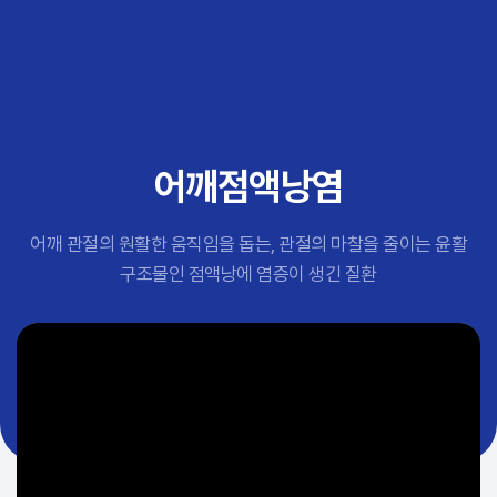
추천 검색어
#초음파약침
#척추압박골절
#교통사고후유증
#허리디스크
#목디스크
어깨점액낭염
#추나요법
어깨 관절의 원활한 움직임을 돕는, 관절의 마찰을 줄이는 윤활
구조물인 점액낭에 염증이 생긴 질환