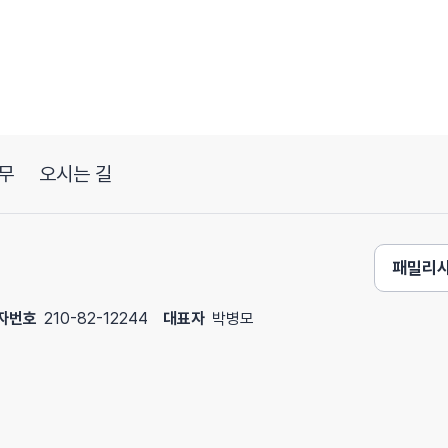
무
오시는 길
패밀리
자번호
210-82-12244
대표자
박병모
렵다면