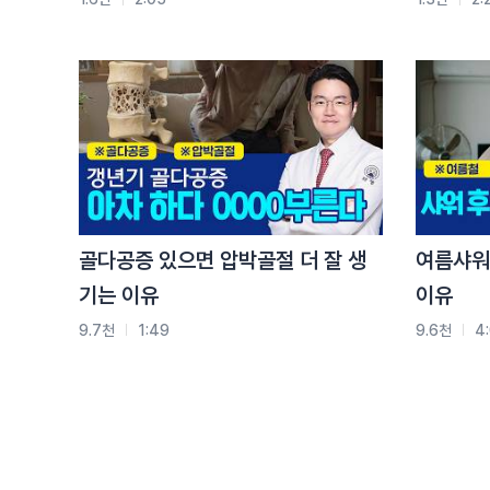
두 질환은 통증 양상도 차이가 있습니다
퇴행성 허리 디스크는 디스크가 점진적으로 닳아
신경을 압박해서 허리가 뻣뻣해지고
만성 통증의 경향이 있고
움직임을 제한시킵니다
장시간 같은 자세를 유지하거나 허리를 뒤로 젖힐 때
증상이 악화됩니다
이에 반해서 요추추간판탈출증은 디스크 내부에
골다공증 있으면 압박골절 더 잘 생
여름샤워
수핵이 탈출하여 허리통증, 방사통, 다리저림을 유
기는 이유
이유
무거운 물건을 들어서 척추의 압력이 높아지거나
기침과 재채기로 복압이 높아지거나
9.7천
1:49
9.6천
4
갑작스러운 움직임에 의해서 악화됩니다
이렇게 두 질환의 특징이 명확하게 차이가 나는만큼
운동법 및 예방법도 판이하게 다릅니다
퇴행성 허리디스크는 나이가 들면서 자연스러운 노
적절한 운동을 통해 진행 속도를 늦추고