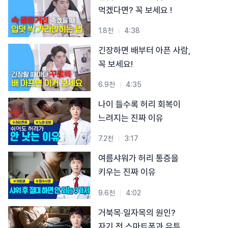
#목디스크
#목디스크
#목디스크
#목디스크
#목디스크
#목디스크
#목디스크
먹겠다면? 꼭 보세요 !
#추나요법
#추나요법
#추나요법
#추나요법
#추나요법
#추나요법
#추나요법
1.8천
4:38
긴장하면 배부터 아픈 사람,
꼭 보세요!
6.9천
4:35
나이 들수록 허리 회복이
느려지는 진짜 이유
7.2천
3:17
여름샤워가 허리 통증을
키우는 진짜 이유
9.6천
4:02
거북목·일자목의 원인?
자기 전 스마트폰과 유튜브