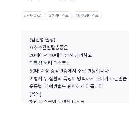
#닥터Q&A
#허리디스크
#퇴행성디스크
(김민영 원장)
요추추간판탈충증은
20대에서 40대에 흔히 발생하고
퇴행성 허리 디스크는
50대 이상 중장년층에서 주로 발생합니다
이렇게 두 질환의 특징이 명확하게 차이가 나는만큼
운동법 및 예방법도 판이하게 다릅니다
[음악]
허리 디스크와 퇴행성 디스크
일단 이름은 비슷한 것 같으면서도
뭔가 다른듯한 이 두 질환
이 질환을 설명드리기 전 공통적으로 들어가는 단어