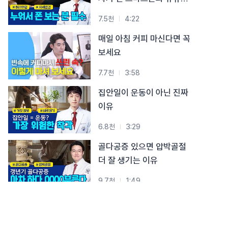
시청 습관
7.5천
4:22
매일 아침 커피 마신다면 꼭
보세요
7.7천
3:58
집안일이 운동이 아닌 진짜
이유
6.8천
3:29
골다공증 있으면 압박골절
더 잘 생기는 이유
9.7천
1:49
폐경 후, 급격히 약해지는
뼈… 골절 막는 3가지 핵심