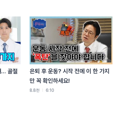
요즘 허리 아프다면 ‘이거’
때문입니다
3.8천
2:17
척추골절, 사고 없어도
생깁니다 (이게
핵심입니다)
3.8천
1:30
뼈… 골절
은퇴 후 운동? 시작 전에 이 한 가지
만 꼭 확인하세요!
8.8천
6:10