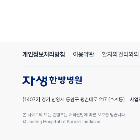
통증을 완화할 수 있습니다
구체적으로 권장되는 몇 가지 운동은
걷기, 수영, 실내자전거, 요가, 필라테스 등입니다
이 운동들은 모두 허리 근육을 강화하고
유연성을 향상시켜서 혈액 순환을 촉진하여
통증 완화에 도움을 줄 수 있습니다
요추추간판탈출증은 급성기일 때
개인정보처리방침
이용약관
환자의권리와의
운동이 오히려 디스크의 손상을 가중시키고
증상을 악화시킬 수 있으므로
충분한 휴식과 치료에 집중하는 것이 좋습니다
운동은 통증이 어느 정도 가라앉고
디스크가 회복되기 시작할 때
[14072] 경기 안양시 동안구 평촌대로 217 (호계동)
사업
재발 방지 목적으로 하는 것이 오히려 좋습니다
허리 디스크라도 다 같은게 아닙니다
본 사이트의 모든 컨텐츠는 저작권법에 따른 보호를 받습니다.
정확하게 구분하는 것이 치료의 시작입니다
© Jaseng Hospital of Korean medicine.
허리디스크인지 퇴행성 허리디스크인지 구분이 어
병원에 내원하셔서 전문의와 상담 후