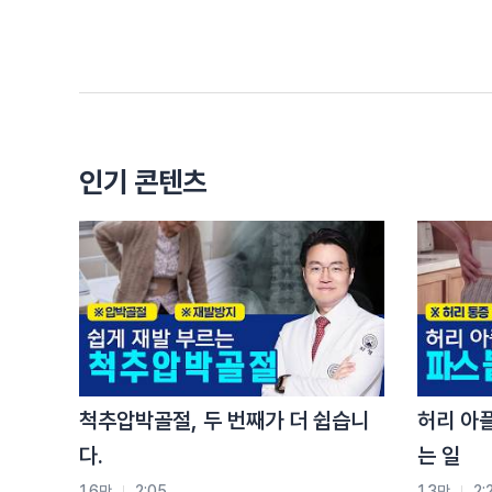
바로 디스크
먼저 디스크를 설명드릴게요
디스크는 척추뼈 사이에 위치한
수액을 포함한 물렁뼈인데요
척추의 움직임을 도와주고
척추 뼈와 뼈 사이의 충격을 흡수해 주는
인기 콘텐츠
쿠션 역할을 하는 구조물로 추간판이라고도 합니다
그렇다면 허리디스크와 퇴행성 허리디스크의 차이점
먼저 원인을 보면
허리 디스크 또는 요추추간판탈출증이라고 하는 이 
갑작스러운 충격이나 무리한 자세가 원인이 되어 
반면 퇴행성 디스크는 나이가 들면서
디스크가 서서히 닳고 약해지며 나타나는 질환입니
요추추간판탈출증은
척추압박골절, 두 번째가 더 쉽습니
허리 아
보통 활동량이 많은 20대에서 40대에 흔히 발생하
다.
는 일
퇴행성 허리 디스크는
50대 이상 중장년층에서 주로 발생합니다
1.6만
2:05
1.3만
2: