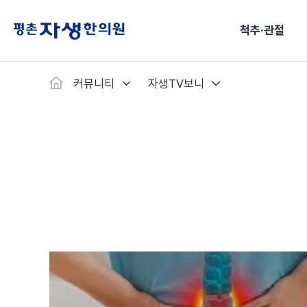
척추·관절
커뮤니티
자생TV보니
척추·관절
예약·문의
자생한약
커뮤니티
병원소개
클리닉
치료법
허리
척추·관절
자생비수술치료
한약
치료사례
바로 예약
인사말
보약
자생소개
목
첩약건
전화 
증상
리얼
초음
허리디스크
교통사고후유증
MRI 치료사례
목디스크
안면신
후기메
신경근회복술
한약배송조회
척추관협착증
척추압박골절
안면마비 치료사례
거북목증
기능성
후기인
퇴행성디스크
수술후재활
알레르
추천 검색어
#초음파
척추전방전위증
수술후통증증후군
뇌혈관
허리염좌
성장·자세교정
비만 
테니스
자생인 칭찬
건의