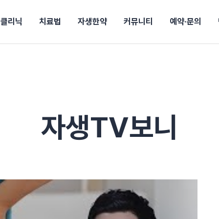
클리닉
치료법
자생한약
커뮤니티
예약·문의
강보험
상담 예약
별
후기
파 약침
의료진 소개
턱
공지사항
신바로메틴
추나요법
진료비 안내
여성질환
진료시간/오시는길
무릎
자생소식
신바로약침·봉침
비급여진료비
산재지정병원
어깨
건강정보
신바로한약
제증명발급
고관절
자가테스트
동작
자주
손·
경마비
시지
턱관절장애
월경통
퇴행성관절염
오십견
고관절질환
허리 디스크
손목
자생TV보니
후군
 소화불량
터뷰
산전산후
석회화건염
목 디스크
족저
기 비염
갱년기증후군
무릎 질환
손목
약침
#척추압박골절
#교통사고후유증
#허리디스크
#목디스크
질환 후유증
비염
클리닉
허약증세
엘보·골프엘보
하기
자생TV보니
이벤트