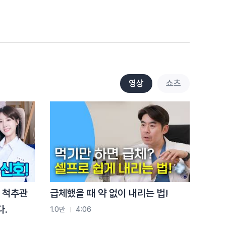
전략
9.3천
3:01
척추압박골절, 두 번째가 더
쉽습니다.
1.6만
2:05
허리 아플 때마다 파스
영상
쇼츠
붙이면 생기는 일
1.3만
2:20
허리 아픈데 버티세요? '이
증상'이면 바로 병원입니다
8.6천
2:34
걷기 운동 믿었는데…
 척추관
급체했을 때 약 없이 내리는 법!
디스크 옵니다!
다.
1.0만
4:06
4.6천
2:35