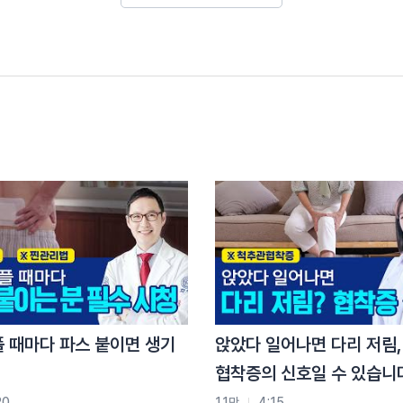
은 뭘까요?
질환은
발생합니다
다
플 때마다 파스 붙이면 생기
앉았다 일어나면 다리 저림,
고
협착증의 신호일 수 있습니
20
1.1만
4:15