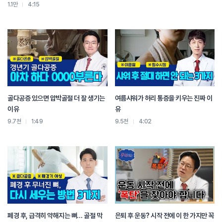
1.1만
4:15
골다공증 있으면 압박골절 더 잘 생기는
여름샤워가 허리 통증을 키우는 진짜 이
이유
유
9.7천
1:49
9.5천
4:02
폐경 후, 급격히 약해지는 뼈… 골절 막
은퇴 후 운동? 시작 전에 이 한 가지만 꼭