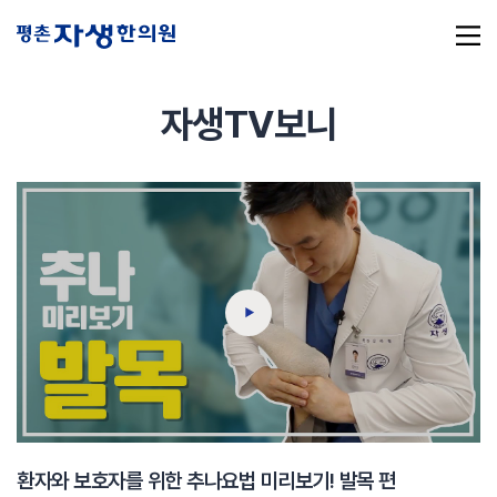
자생TV보니
추천 검색어
#초음파약침
#척추압박골절
#교통사고후유증
#허리디스크
#목디스크
#추나요법
환자와 보호자를 위한 추나요법 미리보기! 발목 편