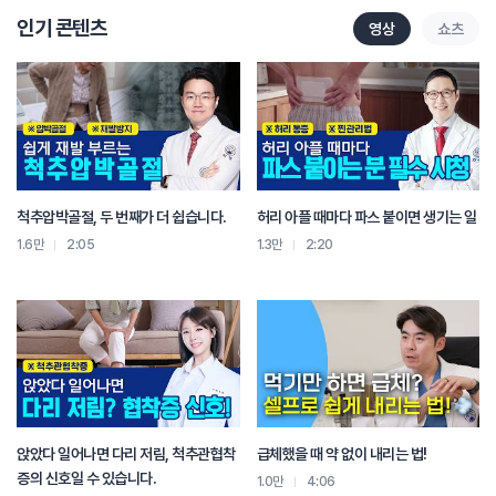
인기 콘텐츠
영상
쇼츠
척추압박골절, 두 번째가 더 쉽습니다.
허리 아플 때마다 파스 붙이면 생기는 일
1.6만
2:05
1.3만
2:20
앉았다 일어나면 다리 저림, 척추관협착
급체했을 때 약 없이 내리는 법!
증의 신호일 수 있습니다.
1.0만
4:06