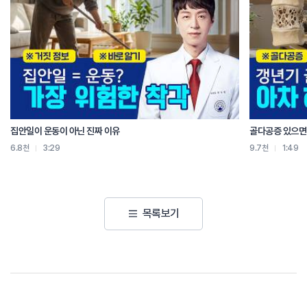
집안일이 운동이 아닌 진짜 이유
골다공증 있으면 
6.8천
3:29
9.7천
1:49
목록보기