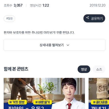
조회수
3,057
영상시간
1:22
2019.12.20
공유하기
#질환
상세내용 펼쳐보기
함께 본 콘텐츠
영상
쇼츠