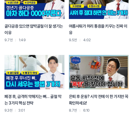
골다공증 있으면 압박골절 더 잘 생기는
여름샤워가 허리 통증을 키우는 진짜 이
이유
유
9.7천
1:49
9.5천
4:02
폐경 후, 급격히 약해지는 뼈… 골절 막
은퇴 후 운동? 시작 전에 이 한 가지만 꼭
는 3가지 핵심 전략
확인하세요!
9.3천
3:01
8.7천
6:10