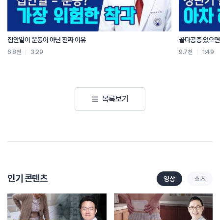
집안일이 운동이 아닌 진짜 이유
골다공증 있으면 
6.8천
3:29
9.7천
1:49
목록보기
인기 콘텐츠
영상
쇼츠