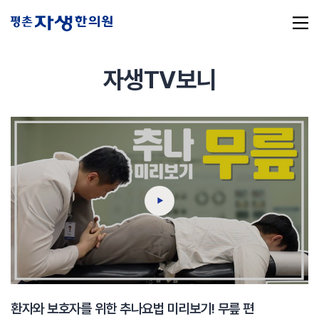
자생TV보니
추천 검색어
#초음파약침
#척추압박골절
#교통사고후유증
#허리디스크
#목디스크
#추나요법
환자와 보호자를 위한 추나요법 미리보기! 무릎 편